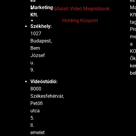
és
és
Marketing
Ma
Vállalati Videó Megoldások
Kft.
Kft
Holding Központ
tag
Székhely:
Pr
1027
me
Budapest,
a
Bem
K
József
Ök
u.
ke
9.
bel
Videóstúdió:
K
8000
Mé
Székesfehérvár,
és
Petőfi
Ma
utca
Kft
5.
tag
II.
Pr
emelet
me