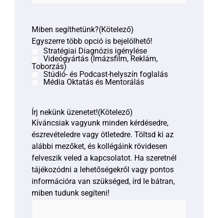
Miben segíthetünk?
(Kötelező)
Egyszerre több opció is bejelölhető!
Stratégiai Diagnózis igénylése
Videógyártás (Imázsfilm, Reklám,
Toborzás)
Stúdió- és Podcast-helyszín foglalás
Média Oktatás és Mentorálás
Írj nekünk üzenetet!
(Kötelező)
Kíváncsiak vagyunk minden kérdésedre,
észrevételedre vagy ötletedre. Töltsd ki az
alábbi mezőket, és kollégáink rövidesen
felveszik veled a kapcsolatot. Ha szeretnél
tájékozódni a lehetőségekről vagy pontos
információra van szükséged, írd le bátran,
miben tudunk segíteni!