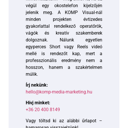
végül egy okostelefon kijelzőjén
jelenik meg. A KOMP Visual-nál
minden projekten évtizedes
gyakorlattal rendelkező operatőrök,
vágók és kreatív szakemberek
dolgoznak. Nálunk egyetlen
egyperces Short vagy Reels videó
mellé is rendezőt kap, mert a
professzionális eredmény nem a
hosszon, hanem a szakértelmen
múlik.
Írj nekünk:
hello@komp-media-marketing.hu
Hívj minket:
+36 20 400 8149
Vagy töltsd ki az alábbi űrlapot –
hamarosan visszajelzünk!