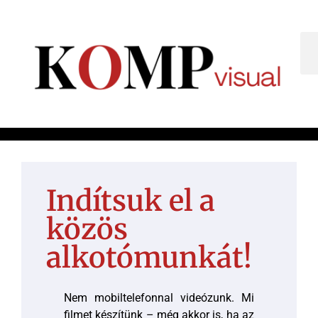
Indítsuk el a
közös
alkotómunkát!
Nem mobiltelefonnal videózunk. Mi
filmet készítünk – még akkor is, ha az